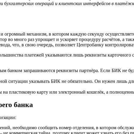
ции бухгалтерских операций и клиентских интерфейсов в платёж
и огромный механизм, в котором каждую секунду осуществляетс
тор во много раз упрощает и ускоряет процедуру расчётов, а т
вода, что, в свою очередь, позволяет Центробанку контролирова
ьшинства платежей указываются лишь реквизиты карточного счё
ным банком запрашиваются реквизиты партнёра. Если БИК не буд
ной ситуации указывать БИК не обязательно. Он нужен лишь дл
ды на пластиковую карту или электронный кошелёк, а полноценн
его банка
низации:
ений, необходимо сообщить номер отделения, в котором обслужив
 не коммерческая тайна, поэтому клиент может узнать его без п