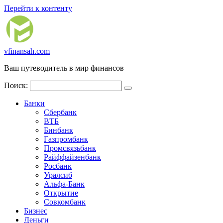
Перейти к контенту
vfinansah.com
Ваш путеводитель в мир финансов
Поиск:
Банки
Сбербанк
ВТБ
Бинбанк
Газпромбанк
Промсвязьбанк
Райффайзенбанк
Росбанк
Уралсиб
Альфа-Банк
Открытие
Совкомбанк
Бизнес
Деньги