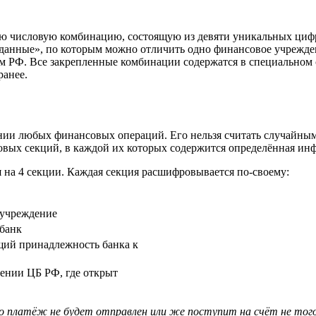
 числовую комбинацию, состоящую из девяти уникальных цифр,
е данные», по которым можно отличить одно финансовое учрежд
 РФ. Все закрепленные комбинации содержатся в специальном с
ранее.
ии любых финансовых операций. Его нельзя считать случайным 
овых секций, в каждой их которых содержится определённая ин
я на 4 секции. Каждая секция расшифровывается по-своему:
 учреждение
 банк
щий принадлежность банка к
ении ЦБ РФ, где открыт
о платёж не будет отправлен или же поступит на счёт не того 