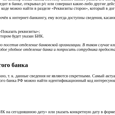
едит в банке, открывал р/с или совершал какие-либо другие де
оде можно найти в разделе «Реквизиты сторон», который в дог
ючён к интернет-банкингу, ему всегда доступны сведения, каса
Показать реквизиты»;
тором будет указан БИК.
 посетив отделение банковской организации. В таком случае кл
бое удобное отделение банка и попросить сотрудника предоста
ого банка
но, т. к. данные сведения не являются секретными. Самый акт
ого банка РФ можно найти идентификационный код интересующег
К на сегодняшнюю дату» или указать конкретную дату в форме