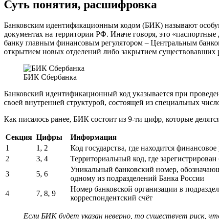
Суть понятия, расшифровка
Банковским идентификационным кодом (БИК) называют особую
документах на территории РФ. Иначе говоря, это «паспортны
банку главным финансовым регулятором – Центральным банком
открытием новых отделений либо закрытием существовавших 
БИК Сбербанка
Банковский идентификационный код указывается при проведен
своей внутренней структурой, состоящей из специальных числ
Как писалось ранее, БИК состоит из 9-ти цифр, которые делятс
Секция
Цифры
Информация
1
1, 2
Код государства, где находится финансовое
2
3, 4
Территориальный код, где зарегистрирован
Уникальный банковский номер, обозначаю
3
5, 6
одному из подразделений Банка России
Номер банковской организации в подраздел
4
7, 8, 9
корреспондентский счёт
Если БИК будет указан неверно, то существует риск, чт