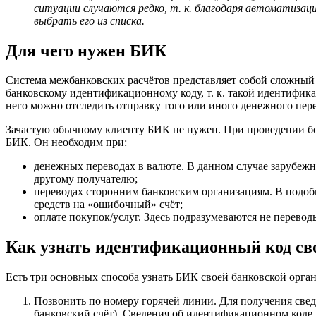
ситуации случаются редко, т. к. благодаря автоматиза
выбрать его из списка.
Для чего нужен БИК
Система межбанковских расчётов представляет собой сложный 
банковскому идентификационному коду, т. к. такой идентифика
него можно отследить отправку того или иного денежного пере
Зачастую обычному клиенту БИК не нужен. При проведении бол
БИК. Он необходим при:
денежных переводах в валюте. В данном случае зарубеж
другому получателю;
переводах сторонним банковским организациям. В подоб
средств на «ошибочный» счёт;
оплате покупок/услуг. Здесь подразумеваются не перево
Как узнать идентификационный код сво
Есть три основных способа узнать БИК своей банковской орга
Позвонить по номеру горячей линии. Для получения свед
банковский счёт). Сведения об идентификационном коде –