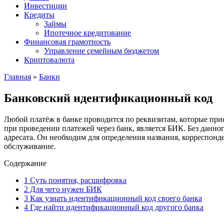
Инвестиции
Кредиты
Займы
Ипотечное кредитование
Финансовая грамотность
Управление семейным бюджетом
Криптовалюта
Главная
»
Банки
Банковский идентификационный код
Любой платёж в банке проводится по реквизитам, которые пр
при проведении платежей через банк, является БИК. Без данног
адресата. Он необходим для определения названия, корреспонд
обслуживание.
Содержание
1
Суть понятия, расшифровка
2
Для чего нужен БИК
3
Как узнать идентификационный код своего банка
4
Где найти идентификационный код другого банка