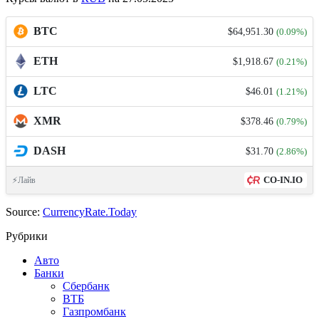
BTC
$64,951.30
(0.09%)
ETH
$1,918.67
(0.21%)
LTC
$46.01
(1.21%)
XMR
$378.46
(0.79%)
DASH
$31.70
(2.86%)
CO-IN.IO
⚡Лайв
Source:
CurrencyRate.Today
Рубрики
Авто
Банки
Сбербанк
ВТБ
Газпромбанк