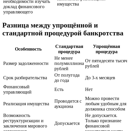
необходимости изучать
имущества
доклад финансового
управляющего
Разница между упрощённой и
стандартной процедурой банкротства
Стандартная
Упрощённая
Особенность
процедура
процедура
Не менее
От пятидесяти тысяч
Размер задолженности
полумиллиона
рублей
рублей
От полугода
Срок разбирательства
До 3-х месяцев
до года
Финансовый
Есть
Нет
управляющий
Можно провести
Проводится с
Реализация имущества
любым удобным для
аукциона
должника способом
Возможность
Не допускается.
реструктуризации и
Только признание
Допускается
заключения мирового
финансовой