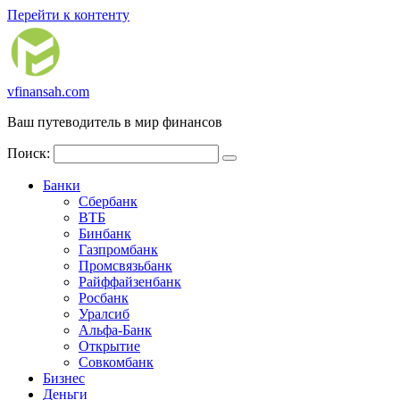
Перейти к контенту
vfinansah.com
Ваш путеводитель в мир финансов
Поиск:
Банки
Сбербанк
ВТБ
Бинбанк
Газпромбанк
Промсвязьбанк
Райффайзенбанк
Росбанк
Уралсиб
Альфа-Банк
Открытие
Совкомбанк
Бизнес
Деньги