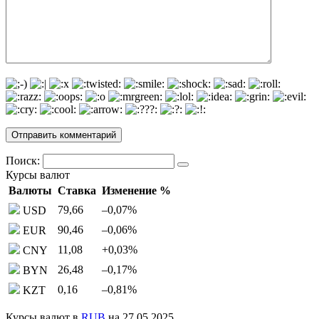
Поиск:
Курсы валют
Валюты
Ставка
Изменение %
79,66
–0,07
%
USD
90,46
–0,06
%
EUR
11,08
+0,03
%
CNY
26,48
–0,17
%
BYN
0,16
–0,81
%
KZT
Курсы валют в
RUB
на 27.05.2025