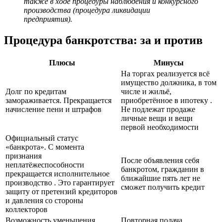
также в ходе процедуры наблюдения и конкурсного
производства (процедура ликвидации
предприятия).
Процедура банкротства: за и против
Плюсы
Минусы
На торгах реализуется всё
имущество должника, в том
Долг по кредитам
числе и жильё,
замораживается. Прекращается
приобретённое в ипотеку .
начисление пени и штрафов
Не подлежат продаже
личные вещи и вещи
первой необходимости
Официальный статус
«банкрота». С момента
признания
После объявления себя
неплатёжеспособности
банкротом, гражданин в
прекращается исполнительное
ближайшие пять лет не
производство . Это гарантирует
сможет получить кредит
защиту от претензий кредиторов
и давления со стороны
коллекторов
Возможность уменьшения
Повторная подача