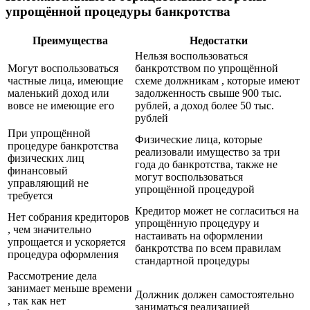
упрощённой процедуры банкротства
Преимущества
Недостатки
Нельзя воспользоваться
Могут воспользоваться
банкротством по упрощённой
частные лица, имеющие
схеме должникам , которые имеют
маленький доход или
задолженность свыше 900 тыс.
вовсе не имеющие его
рублей, а доход более 50 тыс.
рублей
При упрощённой
Физические лица, которые
процедуре банкротства
реализовали имущество за три
физических лиц
года до банкротства, также не
финансовый
могут воспользоваться
управляющий не
упрощённой процедурой
требуется
Кредитор может не согласиться на
Нет собрания кредиторов
упрощённую процедуру и
, чем значительно
настаивать на оформлении
упрощается и ускоряется
банкротства по всем правилам
процедура оформления
стандартной процедуры
Рассмотрение дела
занимает меньше времени
Должник должен самостоятельно
, так как нет
заниматься реализацией