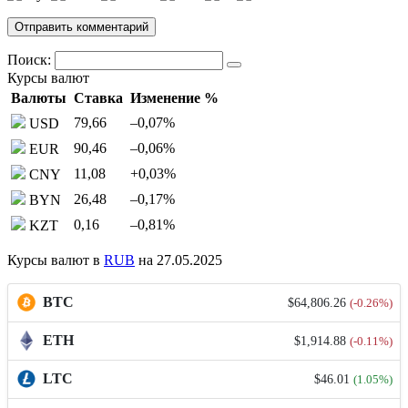
Поиск:
Курсы валют
Валюты
Ставка
Изменение %
79,66
–0,07
%
USD
90,46
–0,06
%
EUR
11,08
+0,03
%
CNY
26,48
–0,17
%
BYN
0,16
–0,81
%
KZT
Курсы валют в
RUB
на 27.05.2025
BTC
$64,806.26
(-0.26%)
ETH
$1,914.88
(-0.11%)
LTC
$46.01
(1.05%)