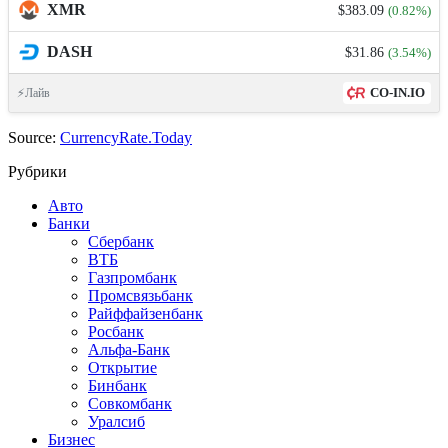
XMR
$383.09
(0.82%)
DASH
$31.86
(3.54%)
CO-IN.IO
⚡Лайв
Source:
CurrencyRate.Today
Рубрики
Авто
Банки
Сбербанк
ВТБ
Газпромбанк
Промсвязьбанк
Райффайзенбанк
Росбанк
Альфа-Банк
Открытие
Бинбанк
Совкомбанк
Уралсиб
Бизнес