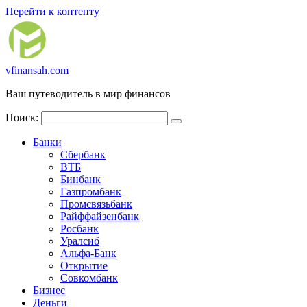
Перейти к контенту
vfinansah.com
Ваш путеводитель в мир финансов
Поиск:
Банки
Сбербанк
ВТБ
Бинбанк
Газпромбанк
Промсвязьбанк
Райффайзенбанк
Росбанк
Уралсиб
Альфа-Банк
Открытие
Совкомбанк
Бизнес
Деньги