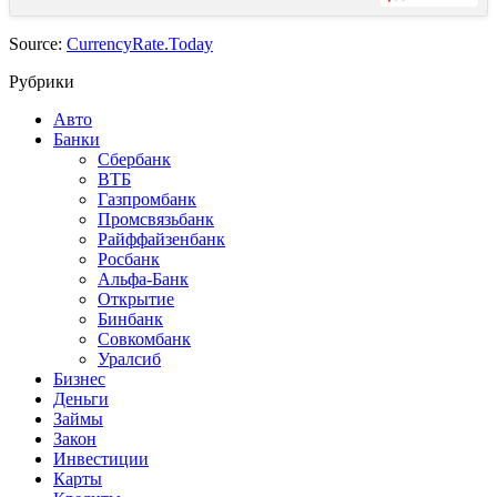
Source:
CurrencyRate.Today
Рубрики
Авто
Банки
Сбербанк
ВТБ
Газпромбанк
Промсвязьбанк
Райффайзенбанк
Росбанк
Альфа-Банк
Открытие
Бинбанк
Совкомбанк
Уралсиб
Бизнес
Деньги
Займы
Закон
Инвестиции
Карты