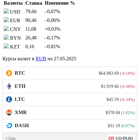
Валюты
Ставка
Изменение %
79,66
–0,07
%
USD
90,46
–0,06
%
EUR
11,08
+0,03
%
CNY
26,48
–0,17
%
BYN
0,16
–0,81
%
KZT
Курсы валют в
RUB
на 27.05.2025
BTC
$64,983.69
(-0.18%)
ETH
$1,919.66
(-0.38%)
LTC
$45.59
(-0.34%)
XMR
$378.04
(1.82%)
DASH
$31.19
(0.97%)
CO-IN.IO
⚡Лайв