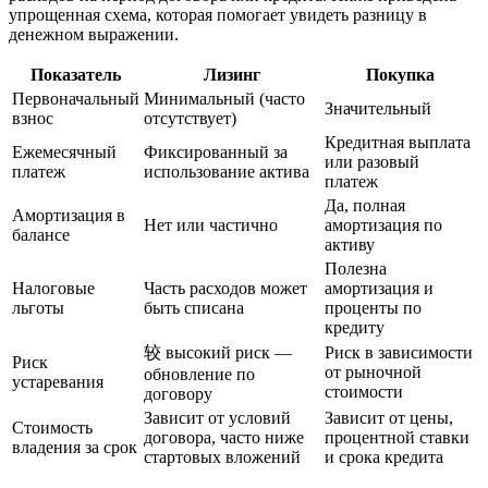
упрощенная схема, которая помогает увидеть разницу в
денежном выражении.
Показатель
Лизинг
Покупка
Первоначальный
Минимальный (часто
Значительный
взнос
отсутствует)
Кредитная выплата
Ежемесячный
Фиксированный за
или разовый
платеж
использование актива
платеж
Да, полная
Амортизация в
Нет или частично
амортизация по
балансе
активу
Полезна
Налоговые
Часть расходов может
амортизация и
льготы
быть списана
проценты по
кредиту
较 высокий риск —
Риск в зависимости
Риск
от рыночной
обновление по
устаревания
стоимости
договору
Зависит от условий
Зависит от цены,
Стоимость
договора, часто ниже
процентной ставки
владения за срок
стартовых вложений
и срока кредита