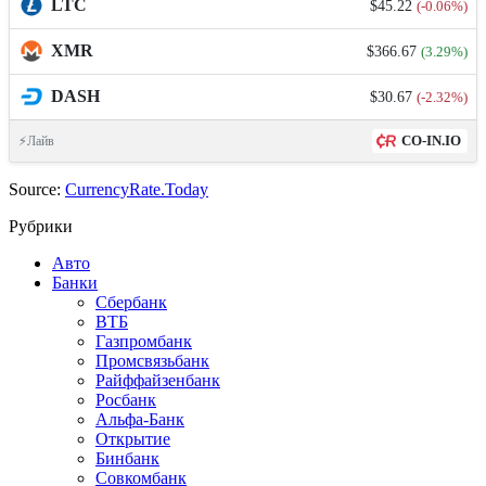
LTC
$45.22
(-0.06%)
XMR
$366.67
(3.29%)
DASH
$30.67
(-2.32%)
CO-IN.IO
⚡Лайв
Source:
CurrencyRate.Today
Рубрики
Авто
Банки
Сбербанк
ВТБ
Газпромбанк
Промсвязьбанк
Райффайзенбанк
Росбанк
Альфа-Банк
Открытие
Бинбанк
Совкомбанк