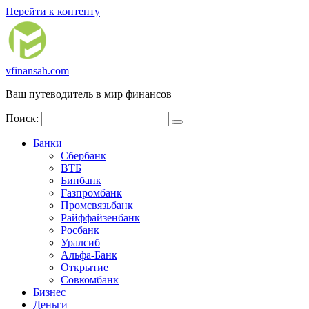
Перейти к контенту
vfinansah.com
Ваш путеводитель в мир финансов
Поиск:
Банки
Сбербанк
ВТБ
Бинбанк
Газпромбанк
Промсвязьбанк
Райффайзенбанк
Росбанк
Уралсиб
Альфа-Банк
Открытие
Совкомбанк
Бизнес
Деньги