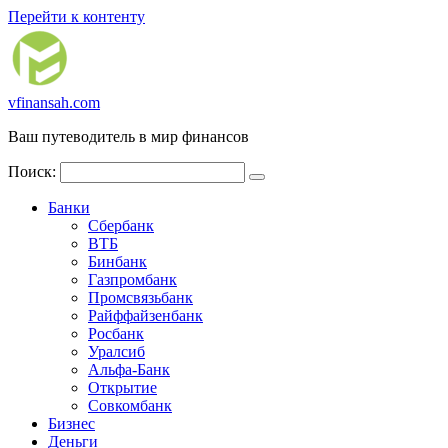
Перейти к контенту
vfinansah.com
Ваш путеводитель в мир финансов
Поиск:
Банки
Сбербанк
ВТБ
Бинбанк
Газпромбанк
Промсвязьбанк
Райффайзенбанк
Росбанк
Уралсиб
Альфа-Банк
Открытие
Совкомбанк
Бизнес
Деньги