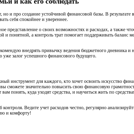
мьи и как его соблюдать
ат, но и про создание устойчивой финансовой базы. В результат
вать себя спокойнее и увереннее.
ное представление о своих возможностях и расходах, а также чт
й и понятной, а контроль трат помогает поддерживать баланс 
комендую внедрять привычку ведения бюджетного дневника и не
то уже залог успешного финансового будущего.
жный инструмент для каждого, кто хочет освоить искусство фин
, вы сможете значительно повысить свою финансовую грамотнос
м понять, куда уходят средства, и научиться жить по средствам
 контроля. Ведите учет расходов честно, регулярно анализируйт
ию и комфорту!