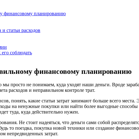
му финансовому планированию
 и статьи расходов
мии
 его соблюдать
равильному финансовому планированию
ую мы просто не понимаем, куда уходят наши деньги. Вроде зараб
чета расходов и неправильном контроле трат.
ов, понять, какие статьи затрат занимают больше всего места. Э
ходы на ненужные покупки или найти более выгодные способы о
идет туда, куда действительно нужен.
ования. Не стоит надеяться, что деньги сами собой распределят
будь то поездка, покупка новой техники или создание финансово
ом непредвиденных затрат.