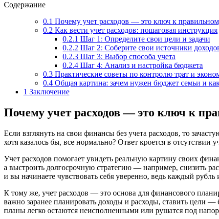
Содержание
0.1
Почему учет расходов — это ключ к правильно
0.2
Как вести учет расходов: пошаговая инструкция
0.2.1
Шаг 1: Определите свои цели и задачи
0.2.2
Шаг 2: Соберите свои источники доходов
0.2.3
Шаг 3: Выбор способа учета
0.2.4
Шаг 4: Анализ и настройка бюджета
0.3
Практические советы по контролю трат и эконо
0.4
Общая картина: зачем нужен бюджет семьи и как
1
Заключение
Почему учет расходов — это ключ к п
Если взглянуть на свои финансы без учета расходов, то зачаст
хотя казалось бы, все нормально? Ответ кроется в отсутствии у
Учет расходов помогает увидеть реальную картину своих финанс
а выстроить долгосрочную стратегию — например, снизить рас
и вы начинаете чувствовать себя уверенно, ведь каждый рубль 
К тому же, учет расходов — это основа для финансового планир
важно заранее планировать доходы и расходы, ставить цели — 
планы легко остаются неисполненными или рушатся под напор