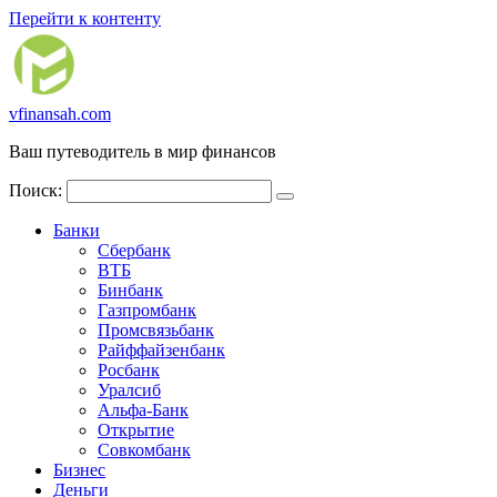
Перейти к контенту
vfinansah.com
Ваш путеводитель в мир финансов
Поиск:
Банки
Сбербанк
ВТБ
Бинбанк
Газпромбанк
Промсвязьбанк
Райффайзенбанк
Росбанк
Уралсиб
Альфа-Банк
Открытие
Совкомбанк
Бизнес
Деньги