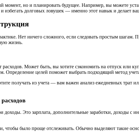
ий момент, но и планировать будущее. Например, вы можете уста
 и избегать долговых ловушек — именно этот навык и делает в
струкция
практике. Нет ничего сложного, если следовать простым шагам. П
вую жизнь.
т расходов. Может быть, вы хотите сэкономить на отпуск или ку
м. Определение целей поможет выбрать подходящий метод учета
ите получать из учета — вам важен анализ ежедневных трат или
 расходов
вои доходы. Это зарплата, дополнительные заработки, доходы с 
ии, чтобы было проще отслеживать. Обычно выделяют такие осн