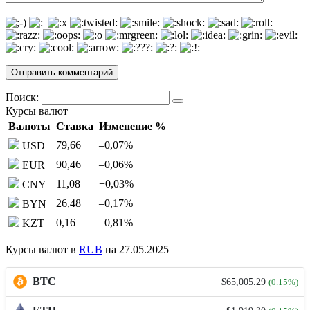
Поиск:
Курсы валют
Валюты
Ставка
Изменение %
79,66
–0,07
%
USD
90,46
–0,06
%
EUR
11,08
+0,03
%
CNY
26,48
–0,17
%
BYN
0,16
–0,81
%
KZT
Курсы валют в
RUB
на 27.05.2025
BTC
$65,005.29
(0.15%)