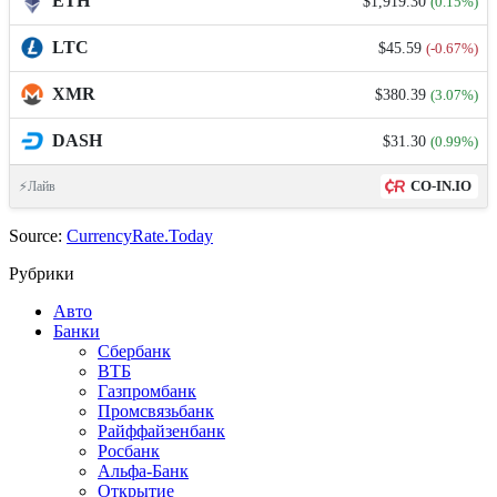
ETH
$1,919.30
(0.15%)
LTC
$45.59
(-0.67%)
XMR
$380.39
(3.07%)
DASH
$31.30
(0.99%)
CO-IN.IO
⚡Лайв
Source:
CurrencyRate.Today
Рубрики
Авто
Банки
Сбербанк
ВТБ
Газпромбанк
Промсвязьбанк
Райффайзенбанк
Росбанк
Альфа-Банк
Открытие