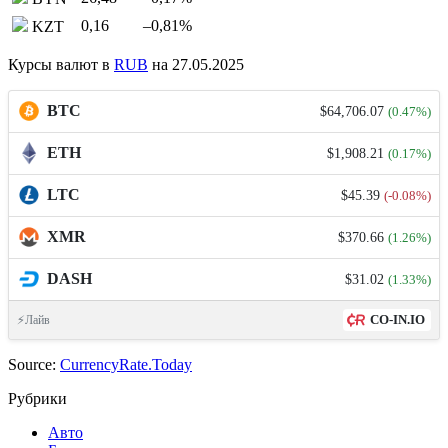
0,16
–0,81
%
KZT
Курсы валют в
RUB
на 27.05.2025
BTC
$64,706.07
(0.47%)
ETH
$1,908.21
(0.17%)
LTC
$45.39
(-0.08%)
XMR
$370.66
(1.26%)
DASH
$31.02
(1.33%)
CO-IN.IO
⚡Лайв
Source:
CurrencyRate.Today
Рубрики
Авто