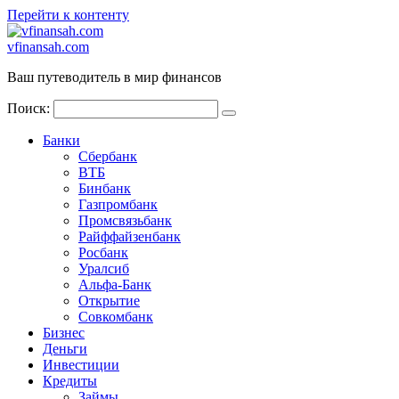
Перейти к контенту
vfinansah.com
Ваш путеводитель в мир финансов
Поиск:
Банки
Сбербанк
ВТБ
Бинбанк
Газпромбанк
Промсвязьбанк
Райффайзенбанк
Росбанк
Уралсиб
Альфа-Банк
Открытие
Совкомбанк
Бизнес
Деньги
Инвестиции
Кредиты
Займы