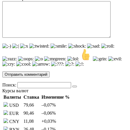
Поиск:
Курсы валют
Валюты
Ставка
Изменение %
79,66
–0,07
%
USD
90,46
–0,06
%
EUR
11,08
+0,03
%
CNY
26,48
–0,17
%
BYN