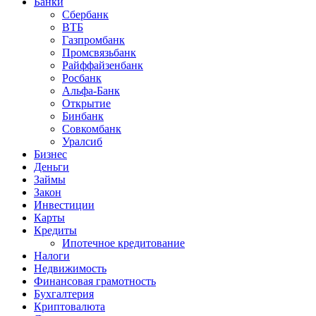
Банки
Сбербанк
ВТБ
Газпромбанк
Промсвязьбанк
Райффайзенбанк
Росбанк
Альфа-Банк
Открытие
Бинбанк
Совкомбанк
Уралсиб
Бизнес
Деньги
Займы
Закон
Инвестиции
Карты
Кредиты
Ипотечное кредитование
Налоги
Недвижимость
Финансовая грамотность
Бухгалтерия
Криптовалюта