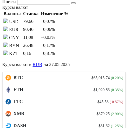
Поиск:
Курсы валют
Валюты
Ставка
Изменение %
79,66
–0,07
%
USD
90,46
–0,06
%
EUR
11,08
+0,03
%
CNY
26,48
–0,17
%
BYN
0,16
–0,81
%
KZT
Курсы валют в
RUB
на 27.05.2025
BTC
$65,015.74
(0.20%)
ETH
$1,920.83
(0.35%)
LTC
$45.53
(-0.57%)
XMR
$379.25
(2.90%)
DASH
$31.32
(1.25%)