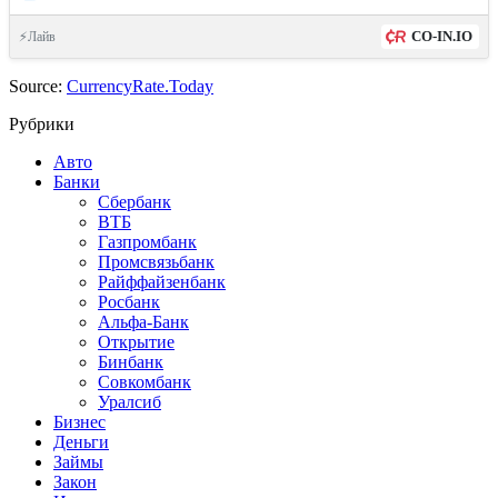
CO-IN.IO
⚡Лайв
Source:
CurrencyRate.Today
Рубрики
Авто
Банки
Сбербанк
ВТБ
Газпромбанк
Промсвязьбанк
Райффайзенбанк
Росбанк
Альфа-Банк
Открытие
Бинбанк
Совкомбанк
Уралсиб
Бизнес
Деньги
Займы
Закон