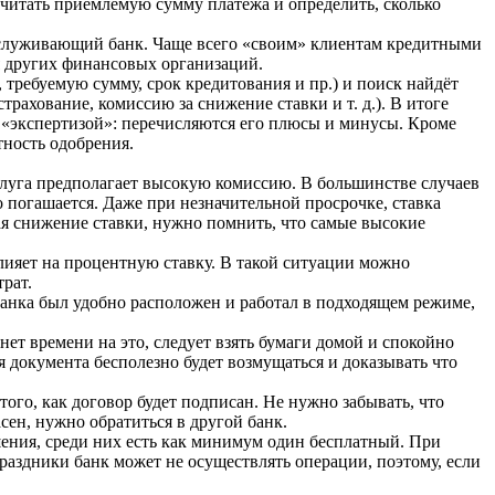
считать приемлемую сумму платежа и определить, сколько
обслуживающий банк. Чаще всего «своим» клиентам кредитными
я других финансовых организаций.
, требуемую сумму, срок кредитования и пр.) и поиск найдёт
ахование, комиссию за снижение ставки и т. д.). В итоге
 «экспертизой»: перечисляются его плюсы и минусы. Кроме
тность одобрения.
луга предполагает высокую комиссию. В большинстве случаев
погашается. Даже при незначительной просрочке, ставка
ая снижение ставки, нужно помнить, что самые высокие
лияет на процентную ставку. В такой ситуации можно
рат.
банка был удобно расположен и работал в подходящем режиме,
ет времени на это, следует взять бумаги домой и спокойно
я документа бесполезно будет возмущаться и доказывать что
ого, как договор будет подписан. Не нужно забывать, что
сен, нужно обратиться в другой банк.
шения, среди них есть как минимум один бесплатный. При
праздники банк может не осуществлять операции, поэтому, если