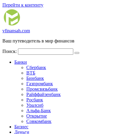
Перейти к контенту
vfinansah.com
Ваш путеводитель в мир финансов
Поиск:
Банки
Сбербанк
ВТБ
Бинбанк
Газпромбанк
Промсвязьбанк
Райффайзенбанк
Росбанк
Уралсиб
Альфа-Банк
Открытие
Совкомбанк
Бизнес
Деньги