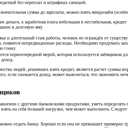
редиткой без переплат и штрафных санкций.
езначительная сумма до зарплаты, можно взять микрозайм (особе
е деньги, а заработная плата небольшая и нестабильная, кредит 
дание в долговую яму
вье и длительный стаж работы, человек не ограждён от существ
ы, появятся непредвиденные расходы. Необходимо продумать за
ую гонку
тся первоочередной мерой, которая используется заёмщиком дл
 доход.
ства людей, решивших взять кредит, является расчет суммы вп
оге, если снижается доход, может выясниться, что экономить неч
мщиков
равнении с другими банковскими продуктами, уметь определять
зять на себя большей нагрузки, чем может выполнить. Следует 
ю можно отдать банку. Хорошо если она не превышает примерно т