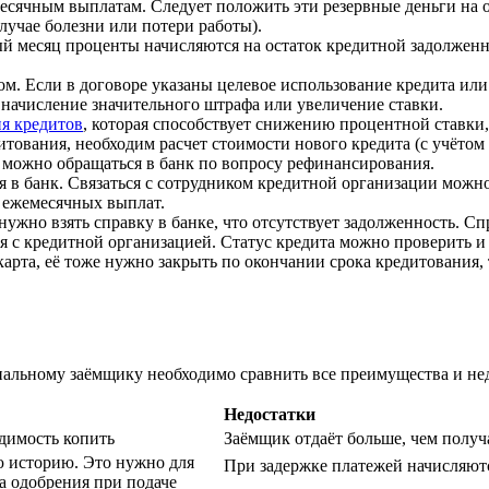
сячным выплатам. Следует положить эти резервные деньги на от
лучае болезни или потери работы).
й месяц проценты начисляются на остаток кредитной задолженно
м. Если в договоре указаны целевое использование кредита или
начисление значительного штрафа или увеличение ставки.
я кредитов
, которая способствует снижению процентной ставки
тования, необходим расчет стоимости нового кредита (с учётом 
 можно обращаться в банк по вопросу рефинансирования.
ся в банк. Связаться с сотрудником кредитной организации можн
т ежемесячных выплат.
ужно взять справку в банке, что отсутствует задолженность. Сп
 с кредитной организацией. Статус кредита можно проверить и 
карта, её тоже нужно закрыть по окончании срока кредитования,
циальному заёмщику необходимо сравнить все преимущества и не
Недостатки
димость копить
Заёмщик отдаёт больше, чем получ
 историю. Это нужно для
При задержке платежей начисляют
а одобрения при подаче