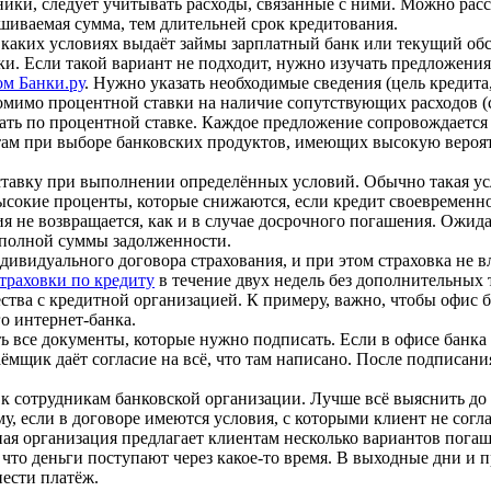
ники, следует учитывать расходы, связанные с ними. Можно рас
ашиваемая сумма, тем длительней срок кредитования.
а каких условиях выдаёт займы зарплатный банк или текущий 
и. Если такой вариант не подходит, нужно изучать предложени
ом Банки.ру
. Нужно указать необходимые сведения (цель кредита
имо процентной ставки на наличие сопутствующих расходов (стр
ать по процентной ставке. Каждое предложение сопровождается
ентам при выборе банковских продуктов, имеющих высокую вероя
тавку при выполнении определённых условий. Обычно такая ус
сокие проценты, которые снижаются, если кредит своевременно 
ия не возвращается, как и в случае досрочного погашения. Ожид
с полной суммы задолженности.
ивидуального договора страхования, и при этом страховка не в
страховки по кредиту
в течение двух недель без дополнительных т
тва с кредитной организацией. К примеру, важно, чтобы офис 
о интернет-банка.
все документы, которые нужно подписать. Если в офисе банка н
ёмщик даёт согласие на всё, что там написано. После подписани
 сотрудникам банковской организации. Лучше всё выяснить до т
, если в договоре имеются условия, с которыми клиент не согла
ая организация предлагает клиентам несколько вариантов пога
, что деньги поступают через какое-то время. В выходные дни и 
нести платёж.