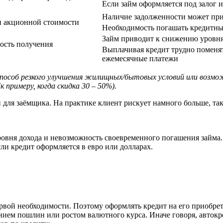
Если займ оформляется под залог и
Наличие задолженности может при
и акционной стоимости
Необходимость погашать кредитный
Займ приводит к снижению уровня
ность получения
Выплачивая кредит трудно поменят
ежемесячные платежи
способ резкого улучшения жилищных/бытовых условий или возм
 примеру, когда скидка 30 – 50%).
и для заёмщика. На практике клиент рискует намного больше, т
ровня дохода и невозможность своевременного погашения займа.
сли кредит оформляется в евро или долларах.
рвой необходимости. Поэтому оформлять кредит на его приобрет
ием пошлин или ростом валютного курса. Иначе говоря, автокр