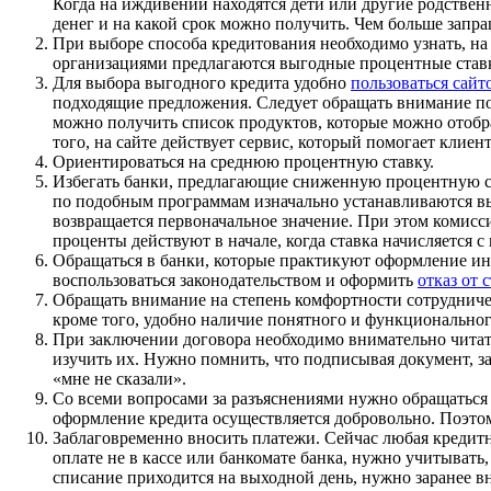
Когда на иждивении находятся дети или другие родствен
денег и на какой срок можно получить. Чем больше запр
При выборе способа кредитования необходимо узнать, н
организациями предлагаются выгодные процентные ставк
Для выбора выгодного кредита удобно
пользоваться сайт
подходящие предложения. Следует обращать внимание пом
можно получить список продуктов, которые можно отобр
того, на сайте действует сервис, который помогает кли
Ориентироваться на среднюю процентную ставку.
Избегать банки, предлагающие сниженную процентную с
по подобным программам изначально устанавливаются вы
возвращается первоначальное значение. При этом комисс
проценты действуют в начале, когда ставка начисляется 
Обращаться в банки, которые практикуют оформление инд
воспользоваться законодательством и оформить
отказ от 
Обращать внимание на степень комфортности сотрудничес
кроме того, удобно наличие понятного и функциональног
При заключении договора необходимо внимательно читать 
изучить их. Нужно помнить, что подписывая документ, за
«мне не сказали».
Со всеми вопросами за разъяснениями нужно обращаться к
оформление кредита осуществляется добровольно. Поэтому
Заблаговременно вносить платежи. Сейчас любая кредитн
оплате не в кассе или банкомате банка, нужно учитывать
списание приходится на выходной день, нужно заранее в