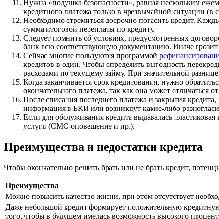
Нужна «подушка безопасности», равная нескольким ежеме
кредитного платежа только в чрезвычайной ситуации (в с
Необходимо стремиться досрочно погасить кредит. Кажды
сумма итоговой переплаты по кредиту.
Следует помнить об условиях, предусмотренных договоро
банк всю соответствующую документацию. Иначе грозит 
Сейчас многие пользуются программой
рефинансировани
кредитов в один. Чтобы определить выгодность перекреди
расходами по текущему займу. При значительной разнице
Когда заканчивается срок кредитования, нужно обратить
окончательного платежа, так как она может отличаться о
После списания последнего платежа и закрытия кредита, н
информация в БКИ или возникнут какие-либо разногласия
Если для обслуживания кредита выдавалась пластиковая 
услуги (СМС-оповещение и пр.).
Преимущества и недостатки кредита
Чтобы окончательно решить брать или не брать кредит, потен
Преимущества
Можно повысить качество жизни, при этом отсутствует необхо
Даже небольшой кредит формирует положительную кредитную
того, чтобы в будущем имелась возможность высокого процент