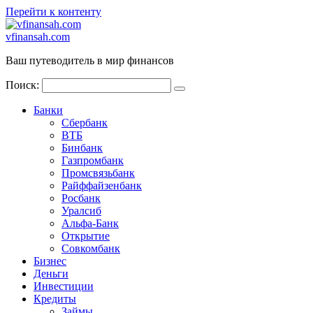
Перейти к контенту
vfinansah.com
Ваш путеводитель в мир финансов
Поиск:
Банки
Сбербанк
ВТБ
Бинбанк
Газпромбанк
Промсвязьбанк
Райффайзенбанк
Росбанк
Уралсиб
Альфа-Банк
Открытие
Совкомбанк
Бизнес
Деньги
Инвестиции
Кредиты
Займы