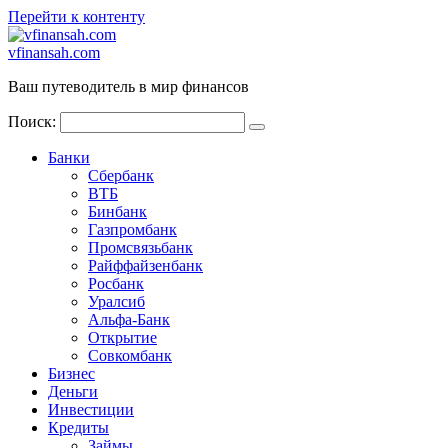
Перейти к контенту
vfinansah.com
Ваш путеводитель в мир финансов
Поиск:
Банки
Сбербанк
ВТБ
Бинбанк
Газпромбанк
Промсвязьбанк
Райффайзенбанк
Росбанк
Уралсиб
Альфа-Банк
Открытие
Совкомбанк
Бизнес
Деньги
Инвестиции
Кредиты
Займы