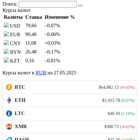
Поиск:
Курсы валют
Валюты
Ставка
Изменение %
79,66
–0,07
%
USD
90,46
–0,06
%
EUR
11,08
+0,03
%
CNY
26,48
–0,17
%
BYN
0,16
–0,81
%
KZT
Курсы валют в
RUB
на 27.05.2025
BTC
$64,882.13
(-0.05%)
ETH
$1,915.78
(0.07%)
LTC
$46.10
(1.19%)
XMR
$380.73
(-0.02%)
DASH
$31.76
(2.62%)