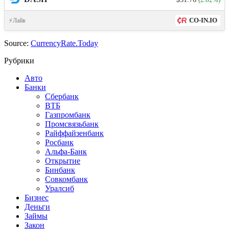
CO-IN.IO
⚡Лайв
Source:
CurrencyRate.Today
Рубрики
Авто
Банки
Сбербанк
ВТБ
Газпромбанк
Промсвязьбанк
Райффайзенбанк
Росбанк
Альфа-Банк
Открытие
Бинбанк
Совкомбанк
Уралсиб
Бизнес
Деньги
Займы
Закон