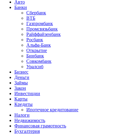
Авто
Банки
Сбербанк
ВТБ
Газпромбанк
Промсвязьбанк
Райффайзенбанк
Росбанк
Альфа-Банк
Открытие
Бинбанк
Совкомбанк
Уралсиб
Бизнес
Деньги
Займы
Закон
Инвестиции
Карты
Кредиты
Ипотечное кредитование
Налоги
Недвижимость
Финансовая грамотность
Бухгалтерия