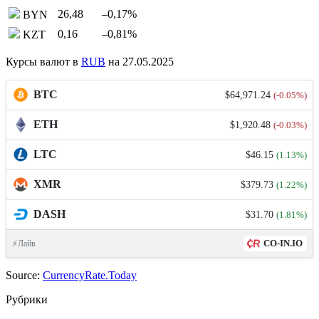
26,48
–0,17
%
BYN
0,16
–0,81
%
KZT
Курсы валют в
RUB
на 27.05.2025
BTC
$64,971.24
(-0.05%)
ETH
$1,920.48
(-0.03%)
LTC
$46.15
(1.13%)
XMR
$379.73
(1.22%)
DASH
$31.70
(1.81%)
CO-IN.IO
⚡Лайв
Source:
CurrencyRate.Today
Рубрики