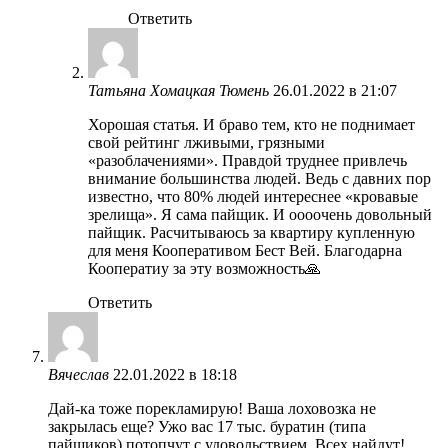
Ответить
Татьяна Хомацкая Тюмень
26.01.2022 в 21:07
Хорошая статья. И браво тем, кто не поднимает
свой рейтинг лживыми, грязными
«разоблачениями». Правдой труднее привлечь
внимание большинства людей. Ведь с давних пор
известно, что 80% людей интереснее «кровавые
зрелища». Я сама пайщик. И оооочень довольный
пайщик. Расчитываюсь за квартиру купленную
для меня Кооперативом Бест Вей. Благодарна
Кооператиу за эту возможность🙏
Ответить
Вячеслав
22.01.2022 в 18:18
Дай-ка тоже порекламирую! Ваша лоховозка не
закрылась еще? Ужо вас 17 тыс. буратин (типа
пайщиков) потопчут с удовольствием. Всех найдут!