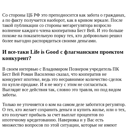
Со стороны ЦБ РФ это преподносится как забота о гражданах,
а по факту получается наоборот, как в кривом зеркале. После
такой публикации со стороны мегарегулятора возросло
волнение каждого члена кооператива Бест Вей. И это больше
похоже на показательную порку тех, кто добровольно решил
более выгодно распорядиться своими деньгами.
И все-таки Life is Good с флагманским проектом
конкурент?
В своем интервью с Владимиром Познером учредитель ПК
Бест Вей Роман Василенко сказал, что кооператив не
конкурент ипотеке, ведь это несравнимое количество сделок
по купле-продаже. И я не могу с этим не согласиться.
Выглядят все действия так, словно это травля, но под видом
заботы.
Только не уточняется о ком на самом деле заботится регулятор.
О тех, кто желает сохранить деньги и купить жилье, или о тех,
кто получает прибыль за счет выплат процентов по
ипотечному кредитованию. Наверняка и у Вас есть
множество вопросов по этой ситуации, которые не имеют