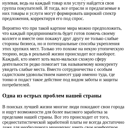
нулевая, ведь на каждый товар или услугу найдется своя
группа покупателей. И тогда, все отрасли и предлагаемые в
них товары и услуги могут формировать широкий спектр
предложения, корректируя его под спрос.
Вероятно что при такой картине мира можно предположить,
что каждый предприниматель будет готов помочь своему
коллеге и вместе они покажут друг другу не только слабые
стороны бизнеса, но и потенциальные способы укрепления
этих хрупких мест. Только это похоже на некую утопическую
теорию, ведь в реальной жизни происходит все наоборот.
Каждый, кто имеет хоть мало-мальски схожую сферу
деятельности редко помогает так называемому конкуренту
увидеть слабые места. Вместо сотрудничества с особым
садистским удовольствием нанесет удар именно туда, где
тонко и подаст такое действие под видом заботы и защиты
потребителей.
Одна из острых проблем нашей страны
В поисках лучшей жизни многие люди покидают свои города
и ищут возможности для более высокого заработка за
пределами нашей страны. Все это происходит от того,
среднестатистической заработной платы не всегда достаточно
даже для необходимого минимума: иметь свое комфортное