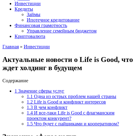
Инвестиции
Кредиты
Займы
Ипотечное кредитование
Финансовая грамотность
Управление семейным бюджетом
Криптовалюта
Главная
»
Инвестиции
Актуальные новости о Life is Good, что
ждет холдинг в будущем
Содержание
1
Значение сферы услуг
1.1
Одна из острых проблем нашей страны
1.2
Life is Good и конфликт интересов
1.3
В чем конфликт
1.4
И все-таки Life is Good с флагманским
проектом конкурент?
1.5
Что будет с пайщиками и кооперативом?