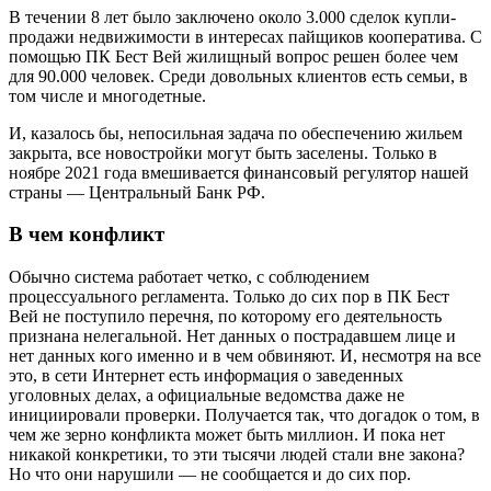
В течении 8 лет было заключено около 3.000 сделок купли-
продажи недвижимости в интересах пайщиков кооператива. С
помощью ПК Бест Вей жилищный вопрос решен более чем
для 90.000 человек. Среди довольных клиентов есть семьи, в
том числе и многодетные.
И, казалось бы, непосильная задача по обеспечению жильем
закрыта, все новостройки могут быть заселены. Только в
ноябре 2021 года вмешивается финансовый регулятор нашей
страны — Центральный Банк РФ.
В чем конфликт
Обычно система работает четко, с соблюдением
процессуального регламента. Только до сих пор в ПК Бест
Вей не поступило перечня, по которому его деятельность
признана нелегальной. Нет данных о пострадавшем лице и
нет данных кого именно и в чем обвиняют. И, несмотря на все
это, в сети Интернет есть информация о заведенных
уголовных делах, а официальные ведомства даже не
инициировали проверки. Получается так, что догадок о том, в
чем же зерно конфликта может быть миллион. И пока нет
никакой конкретики, то эти тысячи людей стали вне закона?
Но что они нарушили — не сообщается и до сих пор.