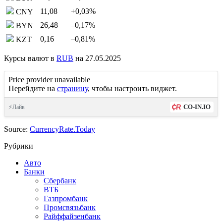
11,08
+0,03
%
CNY
26,48
–0,17
%
BYN
0,16
–0,81
%
KZT
Курсы валют в
RUB
на 27.05.2025
Price provider unavailable
Перейдите на
страницу
, чтобы настроить виджет.
CO-IN.IO
⚡Лайв
Source:
CurrencyRate.Today
Рубрики
Авто
Банки
Сбербанк
ВТБ
Газпромбанк
Промсвязьбанк
Райффайзенбанк