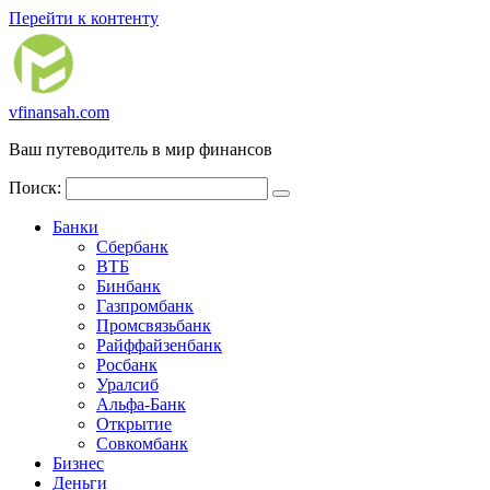
Перейти к контенту
vfinansah.com
Ваш путеводитель в мир финансов
Поиск:
Банки
Сбербанк
ВТБ
Бинбанк
Газпромбанк
Промсвязьбанк
Райффайзенбанк
Росбанк
Уралсиб
Альфа-Банк
Открытие
Совкомбанк
Бизнес
Деньги